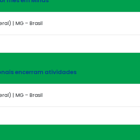
por mês em Minas
ral) | MG – Brasil
onais encerram atividades
ral) | MG – Brasil