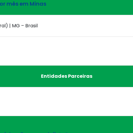
por mês em Minas
al) | MG – Brasil
Entidades Parceiras