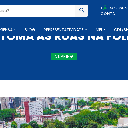
>
ACESSE S
CONTA
IMPRENSA -
13 DE FEVEREIRO DE 2017
PRENSA
BLOG
REPRESENTATIVIDADE
MEI
CDL/B
 TOMA AS RUAS NA FOL
CLIPPING