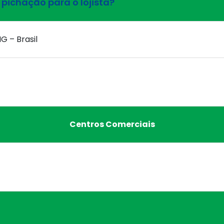
pichação para o lojista?
G – Brasil
Centros Comerciais