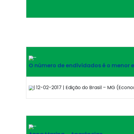
–
O número de endividados é o menor e
| 12-02-2017 | Edição do Brasil – MG (Econo
–