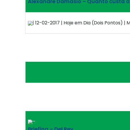
Alexandre Damásio – Quanto custa a 
| 12-02-2017 | Hoje em Dia (Dois Pontos) | M
–
Briefing – Del Rey