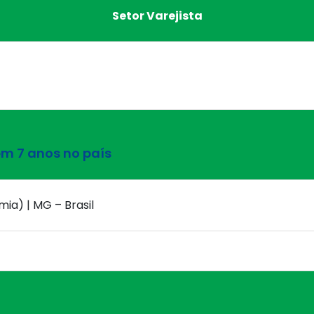
Setor Varejista
m 7 anos no país
mia) | MG – Brasil