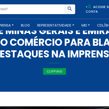
>
ACESSE S
CONTA
IMPRENSA -
19 DE NOVEMBRO DE 2021
PRENSA
BLOG
REPRESENTATIVIDADE
MEI
CDL/B
 MINAS GERAIS E EMIR
DO COMÉRCIO PARA BLA
ESTAQUES NA IMPREN
CLIPPING