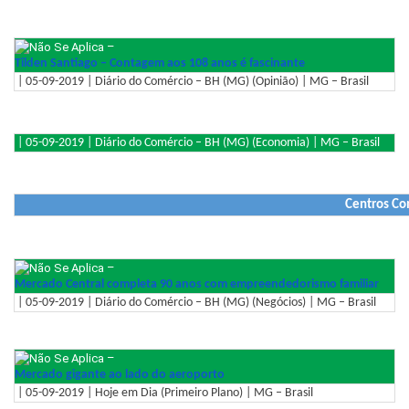
–
Tilden Santiago – Contagem aos 108 anos é fascinante
| 05-09-2019 | Diário do Comércio – BH (MG) (Opinião) | MG – Brasil
| 05-09-2019 | Diário do Comércio – BH (MG) (Economia) | MG – Brasil
Centros Co
–
Mercado Central completa 90 anos com empreendedorismo familiar
| 05-09-2019 | Diário do Comércio – BH (MG) (Negócios) | MG – Brasil
–
Mercado gigante ao lado do aeroporto
| 05-09-2019 | Hoje em Dia (Primeiro Plano) | MG – Brasil