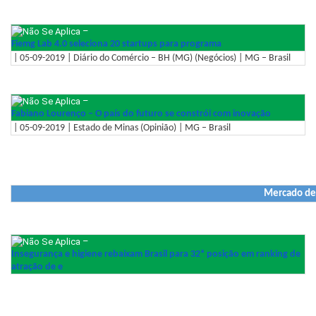
–
Fiemg Lab 4.0 seleciona 20 startups para programa
| 05-09-2019 | Diário do Comércio – BH (MG) (Negócios) | MG – Brasil
–
Fabiano Lourenço – O país do futuro se constrói com inovação
| 05-09-2019 | Estado de Minas (Opinião) | MG – Brasil
Mercado de
–
Insegurança e higiene rebaixam Brasil para 32ª posição em ranking de
atração de e