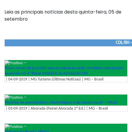
Leia as principais notícias desta quinta-feira, 05 de
setembro
CDL/BH –
–
Peças novas de grandes marcas mineiras serão vendidas com preços
especiais no 4º Bazar Solidário da Fundação CDL
| 04-09-2019 | MG Turismo (Últimas Notícias) | MG – Brasil
–
Mutirão de atendimento oftalmológico e de saúde bucal – 19h33
| 03-09-2019 | Alvorada (Painel Alvorada 2ª Ed.) | MG – Brasil
–
Semana do Brasil – 08h07