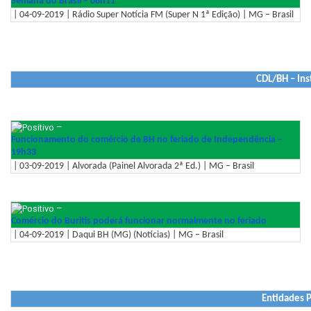
Semana do Brasil – 08h11
| 04-09-2019 | Rádio Super Notícia FM (Super N 1ª Edição) | MG – Brasil
CDL/BH – Ins
–
Funcionamento do comércio de BH no feriado de Independência –
19h33
| 03-09-2019 | Alvorada (Painel Alvorada 2ª Ed.) | MG – Brasil
–
Comércio do Buritis poderá funcionar normalmente no feriado
| 04-09-2019 | Daqui BH (MG) (Notícias) | MG – Brasil
Entidades P