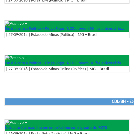
| 27-09-2018 | Portal EM (Política) | MG – Brasil
–
Em dia com a Política – Pinga Fogo: A CDL Jovem BH faz aniversário…
| 27-09-2018 | Estado de Minas (Política) | MG – Brasil
–
Em dia com a Política – Pinga Fogo: A CDL Jovem BH faz aniversário…
| 27-09-2018 | Estado de Minas Online (Política) | MG – Brasil
CDL/BH – E
–
Juro alto é armadilha em empréstimo consignado do FGTS
| 26-09-2018 | Portal Sete (Notícias) | MG – Brasil