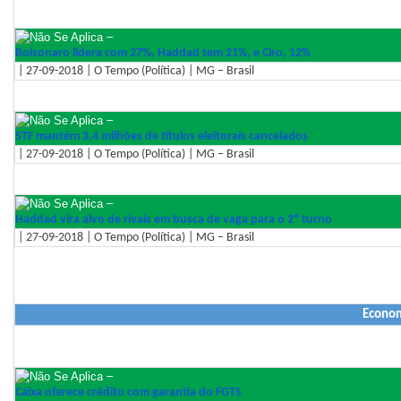
–
Bolsonaro lidera com 27%, Haddad tem 21%, e Ciro, 12%
| 27-09-2018 | O Tempo (Política) | MG – Brasil
–
STF mantém 3,4 milhões de títulos eleitorais cancelados
| 27-09-2018 | O Tempo (Política) | MG – Brasil
–
Haddad vira alvo de rivais em busca de vaga para o 2º turno
| 27-09-2018 | O Tempo (Política) | MG – Brasil
Econo
–
Caixa oferece crédito com garantia do FGTS