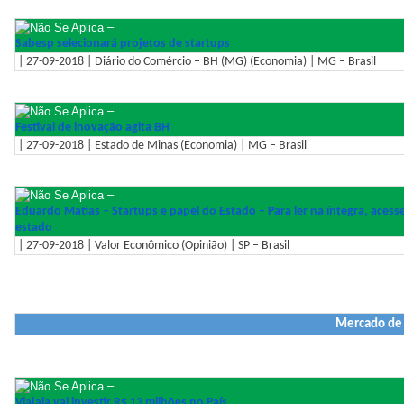
–
Sabesp selecionará projetos de startups
| 27-09-2018 | Diário do Comércio – BH (MG) (Economia) | MG – Brasil
–
Festival de inovação agita BH
| 27-09-2018 | Estado de Minas (Economia) | MG – Brasil
–
Eduardo Matias – Startups e papel do Estado – Para ler na íntegra, aces
estado
| 27-09-2018 | Valor Econômico (Opinião) | SP – Brasil
Mercado de
–
Viajala vai investir R$ 13 milhões no País