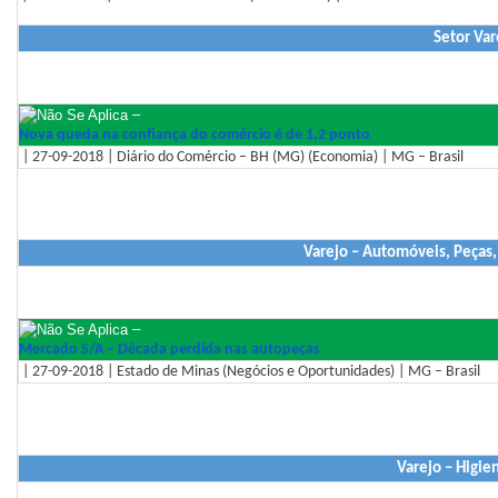
Setor Var
–
Nova queda na confiança do comércio é de 1,2 ponto
| 27-09-2018 | Diário do Comércio – BH (MG) (Economia) | MG – Brasil
Varejo – Automóveis, Peças,
–
Mercado S/A – Década perdida nas autopeças
| 27-09-2018 | Estado de Minas (Negócios e Oportunidades) | MG – Brasil
Varejo – Higie