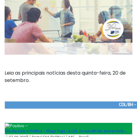
Leia as principais notícias desta quinta-feira, 20 de
setembro.
CDL/BH –
–
Em dia com a Política – Pinga Fogo: A CDL Jovem BH faz aniversário…