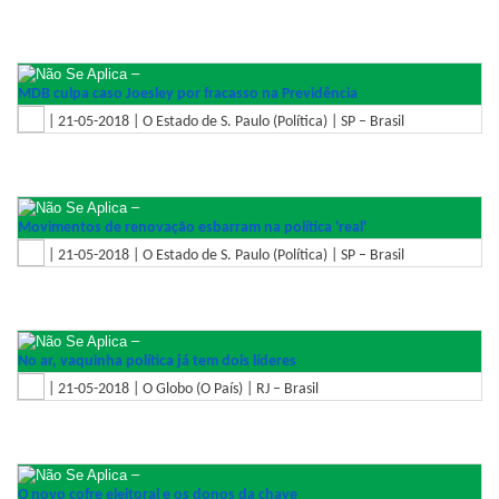
–
MDB culpa caso Joesley por fracasso na Previdência
| 21-05-2018 | O Estado de S. Paulo (Política) | SP – Brasil
–
Movimentos de renovação esbarram na política 'real'
| 21-05-2018 | O Estado de S. Paulo (Política) | SP – Brasil
–
No ar, vaquinha política já tem dois líderes
| 21-05-2018 | O Globo (O País) | RJ – Brasil
–
O novo cofre eleitoral e os donos da chave