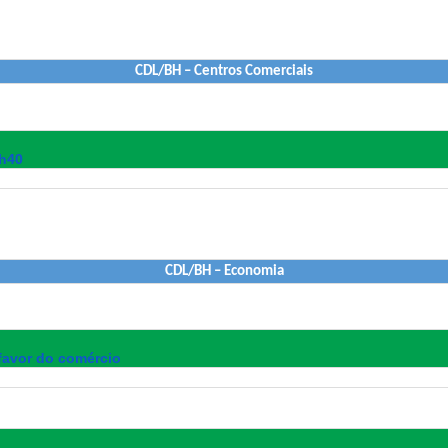
CDL/BH – Centros Comerciais
9h40
CDL/BH – Economia
 favor do comércio