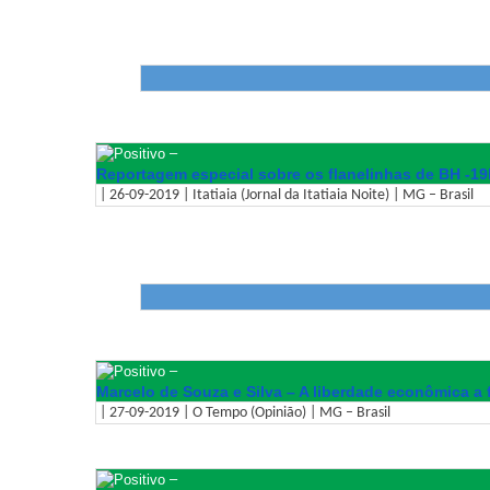
–
Reportagem especial sobre os flanelinhas de BH -1
| 26-09-2019 | Itatiaia (Jornal da Itatiaia Noite) | MG – Brasil
–
Marcelo de Souza e Silva – A liberdade econômica a
| 27-09-2019 | O Tempo (Opinião) | MG – Brasil
–