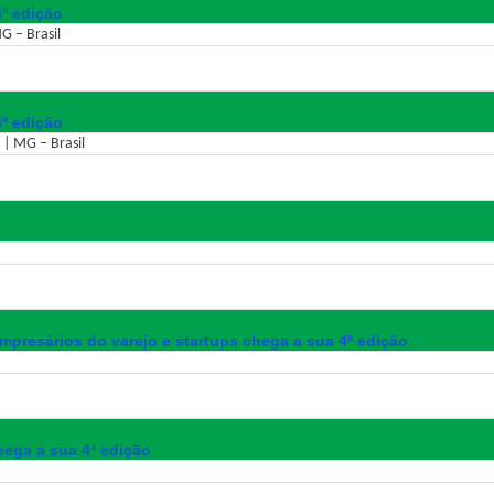
4ª edição
G – Brasil
4ª edição
 | MG – Brasil
resários do varejo e startups chega a sua 4ª edição
hega a sua 4ª edição