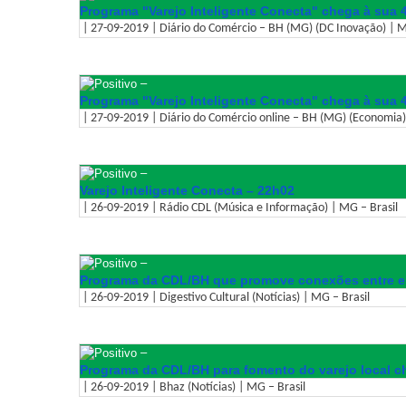
Programa "Varejo Inteligente Conecta" chega à sua 
| 27-09-2019 | Diário do Comércio – BH (MG) (DC Inovação) | M
–
Programa "Varejo Inteligente Conecta" chega à sua 
| 27-09-2019 | Diário do Comércio online – BH (MG) (Economia)
–
Varejo Inteligente Conecta – 22h02
| 26-09-2019 | Rádio CDL (Música e Informação) | MG – Brasil
–
Programa da CDL/BH que promove conexões entre emp
| 26-09-2019 | Digestivo Cultural (Notícias) | MG – Brasil
–
Programa da CDL/BH para fomento do varejo local c
| 26-09-2019 | Bhaz (Notícias) | MG – Brasil