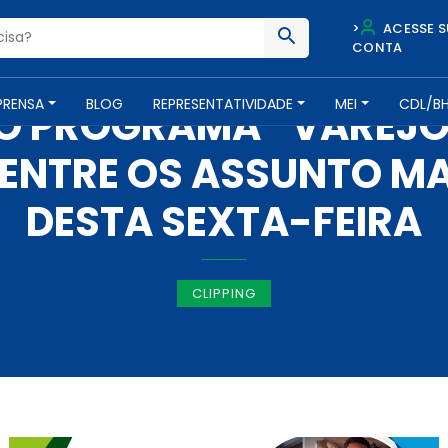
>
ACESSE S
CONTA
IMPRENSA -
27 DE SETEMBRO DE 2019
PRENSA
BLOG
REPRESENTATIVIDADE
MEI
CDL/B
DO PROGRAMA “VAREJO 
 ENTRE OS ASSUNTO M
DESTA SEXTA-FEIRA
CLIPPING