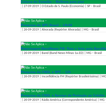
Coluna do Estadão – Melhora para pior
| 27-09-2019 | O Estado de S. Paulo (Economia) | SP – Brasil
–
Pesquisa do SPC Brasil – 14h50
| 26-09-2019 | Alvorada (Repórter Alvorada) | MG – Brasil
–
Reportagem BandNews FM: Raio x feito pela BandNe
| 26-09-2019 | Band (Band News Minas 1a.ED) | MG – Brasil
–
Pesquisa da CNDL e SPC – 12h
| 26-09-2019 | Inconfidência FM (Repórter Brasileiríssima) | MG
–
Pesquisa da CNDL e Serviço de Proteção ao Crédito
| 26-09-2019 | Rádio América (Correspondente América) | MG –