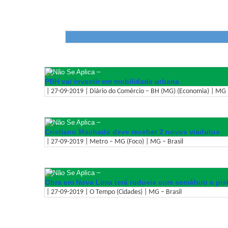
–
PBH vai investir em mobilidade urbana
| 27-09-2019 | Diário do Comércio – BH (MG) (Economia) | MG –
–
Cristiano Machado deve receber 2 novos viadutos
| 27-09-2019 | Metro – MG (Foco) | MG – Brasil
–
Obra em Nova Lima terá rodovia com semáforo e pis
| 27-09-2019 | O Tempo (Cidades) | MG – Brasil