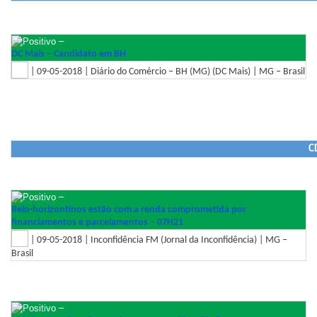
–
DC Mais – Candidato em BH
| 09-05-2018 | Diário do Comércio – BH (MG) (DC Mais) | MG – Brasil
C
–
Belo-horizontinos estão com a renda comprometida por
financiamentos e parcelamentos – 07H21
| 09-05-2018 | Inconfidência FM (Jornal da Inconfidência) | MG –
Brasil
–