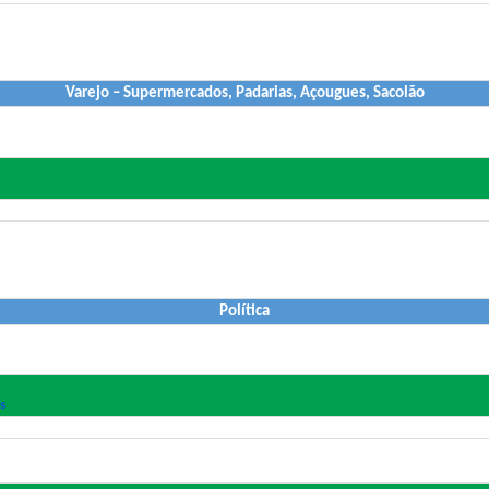
Varejo – Supermercados, Padarias, Açougues, Sacolão
Política
s