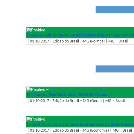
–
É real a possibilidade de um empresário disputar o governo 
| 01-10-2017 | Edição do Brasil – MG (Política) | MG – Brasil
–
120 anos de Belo Horizonte – BHC&VB 20 anos –
| 01-10-2017 | Edição do Brasil – MG (Geral) | MG – Brasil
–
12 de outubro: Crianças terão bons motivos para comemora
| 01-10-2017 | Edição do Brasil – MG (Economia) | MG – Brasil