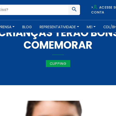
>
ACESSE S
CONTA
IMPRENSA -
2 DE OUTUBRO DE 2017
PRENSA
BLOG
REPRESENTATIVIDADE
MEI
CDL/B
: CRIANÇAS TERÃO BON
COMEMORAR
CLIPPING