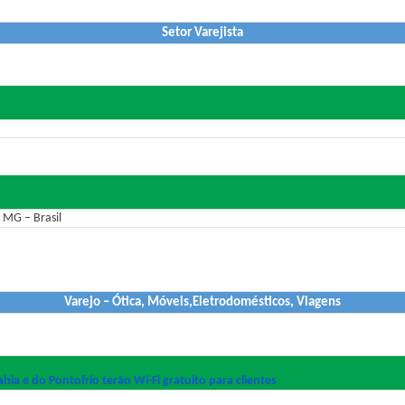
Setor Varejista
 MG – Brasil
Varejo – Ótica, Móveis,Eletrodomésticos, Viagens
hia e do Pontofrio terão Wi-Fi gratuito para clientes