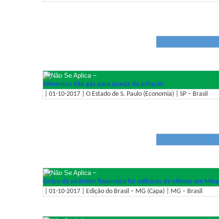
–
Alimentos dão gás para queda da inflação
| 01-10-2017 | O Estado de S. Paulo (Economia) | SP – Brasil
–
Golpe da pirâmide financeira faz milhares de vítimas em Mina
| 01-10-2017 | Edição do Brasil – MG (Capa) | MG – Brasil