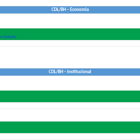
CDL/BH – Economia
do Estado
CDL/BH – Institucional
r